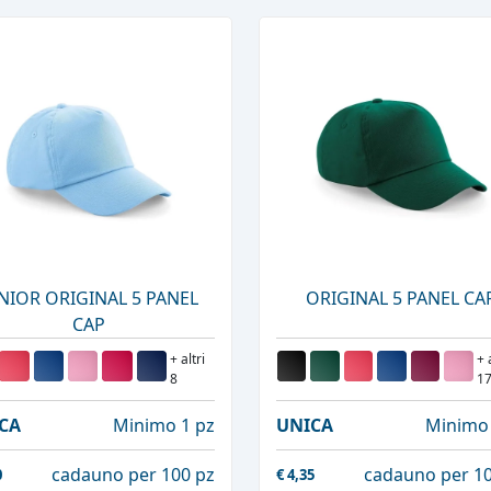
NIOR ORIGINAL 5 PANEL
ORIGINAL 5 PANEL CA
CAP
+ altri
+ 
8
1
CA
Minimo 1 pz
UNICA
Minimo 
cadauno per 100 pz
cadauno per 10
0
€
4,35