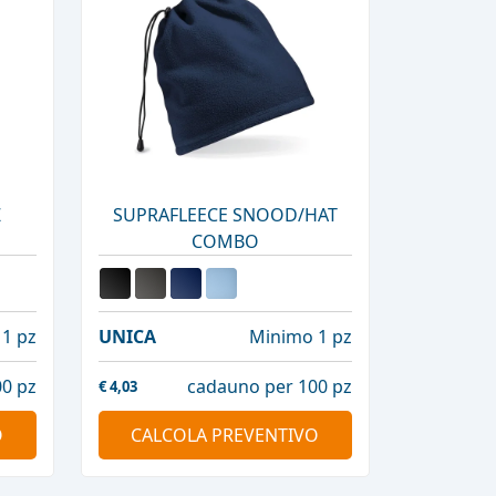
Z
SUPRAFLEECE SNOOD/HAT
COMBO
1 pz
UNICA
Minimo 1 pz
0 pz
cadauno per 100 pz
€
4,03
O
CALCOLA PREVENTIVO