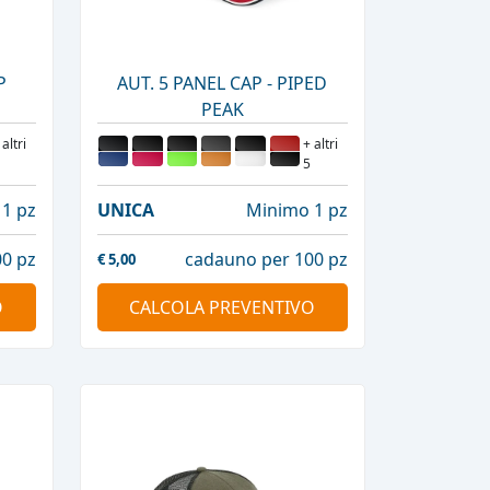
P
AUT. 5 PANEL CAP - PIPED
PEAK
 altri
+ altri
5
1 pz
UNICA
Minimo 1 pz
0 pz
cadauno per 100 pz
€
5,00
O
CALCOLA PREVENTIVO