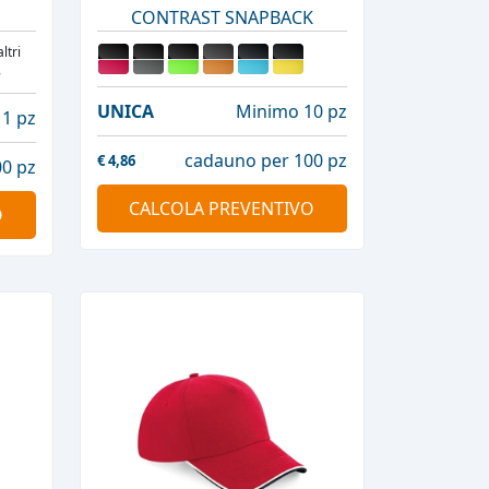
CONTRAST SNAPBACK
altri
8
UNICA
Minimo 10 pz
1 pz
cadauno per 100 pz
€
4,86
0 pz
CALCOLA PREVENTIVO
O