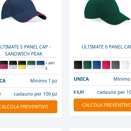
LTIMATE 5 PANEL CAP -
ULTIMATE 6 PANEL CA
SANDWICH PEAK
+ altri
8
UNICA
Minimo 
CA
Minimo 1 pz
cadauno per 10
€
5,07
cadauno per 100 pz
6
CALCOLA PREVENTIV
CALCOLA PREVENTIVO