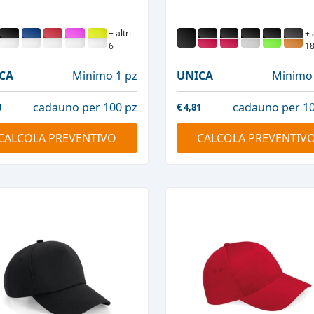
+ altri
+ 
6
1
CA
Minimo 1 pz
UNICA
Minimo 
cadauno per 100 pz
cadauno per 10
3
€
4,81
CALCOLA PREVENTIVO
CALCOLA PREVENTIV