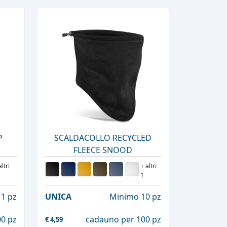
P
SCALDACOLLO RECYCLED
FLEECE SNOOD
altri
+ altri
7
1
1 pz
UNICA
Minimo 10 pz
0 pz
cadauno per 100 pz
€
4,59