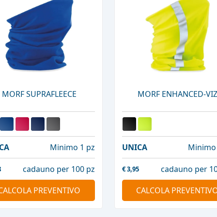
MORF SUPRAFLEECE
MORF ENHANCED-VI
CA
Minimo 1 pz
UNICA
Minimo 
cadauno per 100 pz
cadauno per 10
8
€
3,95
CALCOLA PREVENTIVO
CALCOLA PREVENTIV