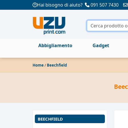
Hai bisogno di aiuto?
091 507 7430
Abbigliamento
Gadget
Home
/
Beechfield
Beec
BEECHFIELD