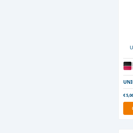
U
UNI
€
5,0