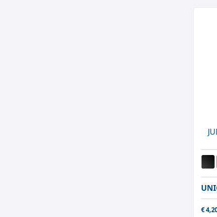
JU
UNI
€
4,2