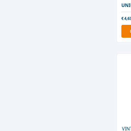
UNI
€
4,6
VIN