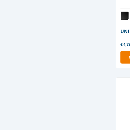
UNI
€
4,7