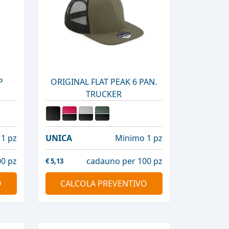
P
ORIGINAL FLAT PEAK 6 PAN.
TRUCKER
1 pz
UNICA
Minimo 1 pz
0 pz
cadauno per 100 pz
€
5,13
O
CALCOLA PREVENTIVO