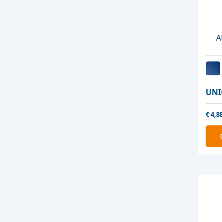
A
UNI
€
4,8