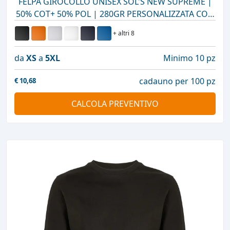
FELPA GIROCOLLO UNISEX SOL'S NEW SUPREME |
50% COT+ 50% POL | 280GR PERSONALIZZATA CON
STAMPA O RICAMO
+ altri 8
da
XS
a
5XL
Minimo 10 pz
cadauno per 100 pz
€
10,68
CALCOLA PREVENTIVO