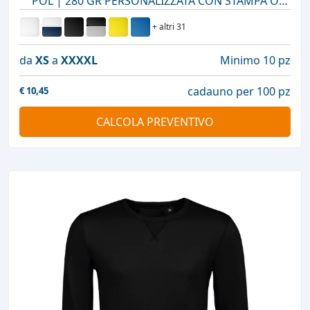
POL | 280 GR PERSONALIZZATA CON STAMPA O
RICAMO
+ altri 31
da
XS
a
XXXXL
Minimo 10 pz
cadauno per 100 pz
€
10,45
CALCOLA PREVENTIVO