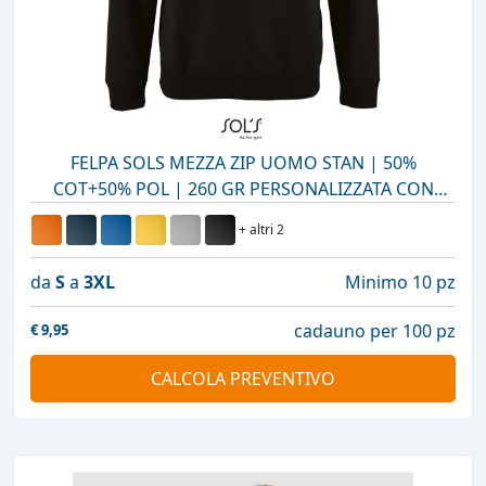
FELPA SOLS MEZZA ZIP UOMO STAN | 50%
COT+50% POL | 260 GR PERSONALIZZATA CON
STAMPA O RICAMO
+ altri 2
da
S
a
3XL
Minimo 10 pz
cadauno per 100 pz
€
9,95
CALCOLA PREVENTIVO