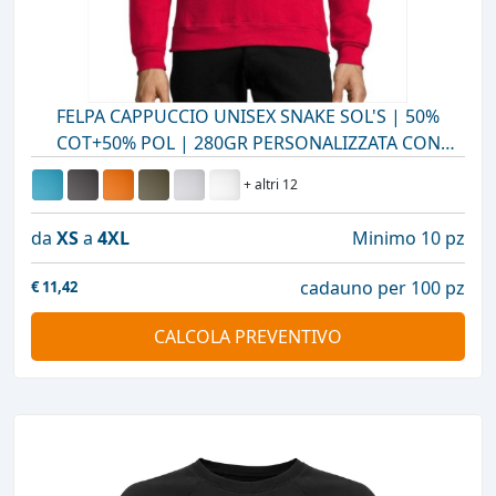
FELPA CAPPUCCIO UNISEX SNAKE SOL'S | 50%
COT+50% POL | 280GR PERSONALIZZATA CON
STAMPA O RICAMO
+ altri 12
da
XS
a
4XL
Minimo 10 pz
cadauno per 100 pz
€
11,42
CALCOLA PREVENTIVO