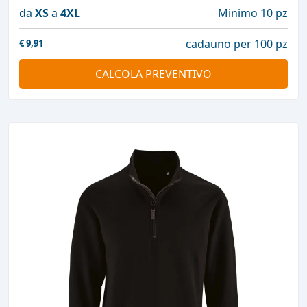
da
XS
a
4XL
Minimo 10 pz
cadauno per 100 pz
€
9,91
CALCOLA PREVENTIVO