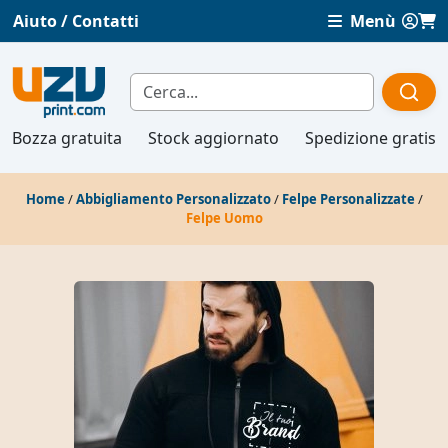
Aiuto / Contatti
Menù
Bozza gratuita
Stock aggiornato
Spedizione gratis
Home
/
Abbigliamento Personalizzato
/
Felpe Personalizzate
/
Felpe Uomo