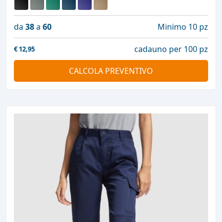
da
38
a
60
Minimo 10 pz
cadauno per 100 pz
€
12,95
CALCOLA PREVENTIVO