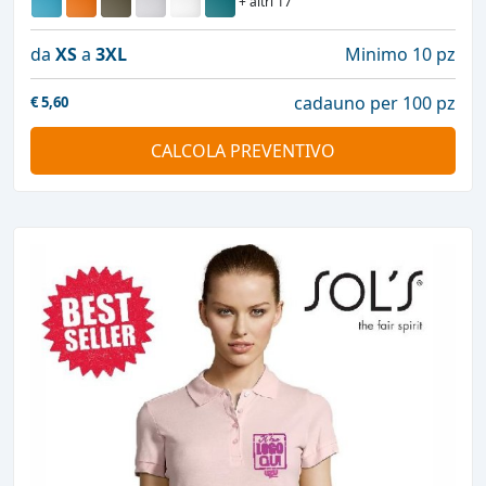
+ altri 17
da
XS
a
3XL
Minimo 10 pz
cadauno per 100 pz
€
5,60
CALCOLA PREVENTIVO