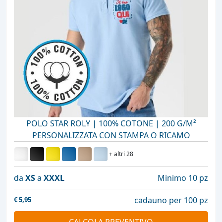
POLO STAR ROLY | 100% COTONE | 200 G/M²
PERSONALIZZATA CON STAMPA O RICAMO
+ altri 28
da
XS
a
XXXL
Minimo 10 pz
cadauno per 100 pz
€
5,95
CALCOLA PREVENTIVO