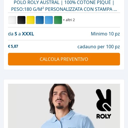
POLO ROLY AUSTRAL | 100% COTONE PIQUÉ |
PESO:180 G/M² PERSONALIZZATA CON STAMPA O
RICAMO
+ altri 2
da
S
a
XXXL
Minimo 10 pz
cadauno per 100 pz
€
5,87
CALCOLA PREVENTIVO