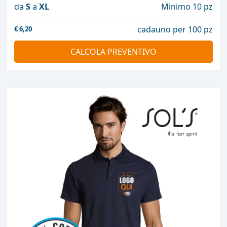
da
S
a
XL
Minimo 10 pz
cadauno per 100 pz
€
6,20
CALCOLA PREVENTIVO