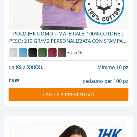
POLO JHK UOMO | MATERIALE: 100% COTONE |
PESO: 210 GR/M2 PERSONALIZZATA CON STAMPA O
RICAMO
+ altri 16
da
XS
a
XXXXL
Minimo 10 pz
cadauno per 100 pz
€
6,05
CALCOLA PREVENTIVO