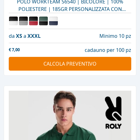
POLO WORKTEAM S6540 | BICOLORE | 100%
POLIESTERE | 185GR PERSONALIZZATA CON
STAMPA O RICAMO
da
XS
a
XXXL
Minimo 10 pz
cadauno per 100 pz
€
7,00
CALCOLA PREVENTIVO