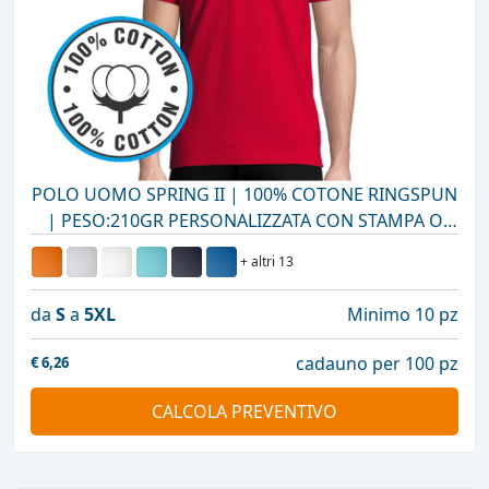
POLO UOMO SPRING II | 100% COTONE RINGSPUN
| PESO:210GR PERSONALIZZATA CON STAMPA O
RICAMO
+ altri 13
da
S
a
5XL
Minimo 10 pz
cadauno per 100 pz
€
6,26
CALCOLA PREVENTIVO