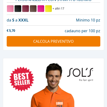
+ altri 17
da
S
a
XXXL
Minimo 10 pz
cadauno per 100 pz
€
5,70
CALCOLA PREVENTIVO