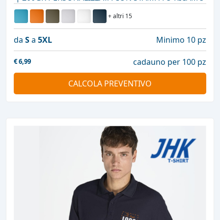
+ altri 15
da
S
a
5XL
Minimo 10 pz
cadauno per 100 pz
€
6,99
CALCOLA PREVENTIVO