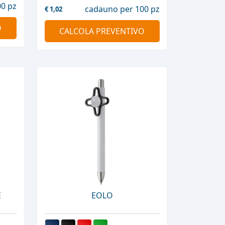
0 pz
cadauno per 100 pz
€
1,02
O
CALCOLA PREVENTIVO
E
EOLO