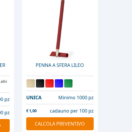
DER
PENNA A SFERA LILEO
 altri
UNICA
Minimo 1000 pz
0 pz
cadauno per 100 pz
€
1,00
0 pz
CALCOLA PREVENTIVO
O