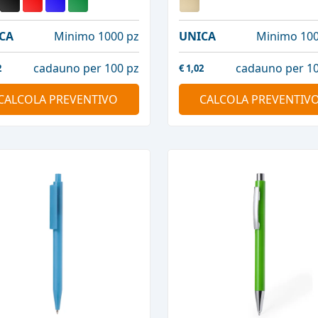
CA
Minimo 1000 pz
UNICA
Minimo 100
cadauno per 100 pz
cadauno per 10
2
€
1,02
CALCOLA PREVENTIVO
CALCOLA PREVENTIV