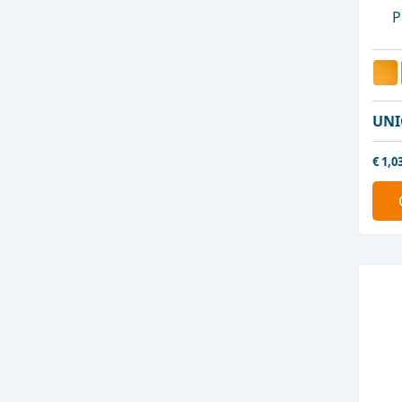
P
UNI
€
1,0