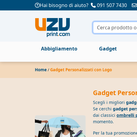
Hai bisogno di aiuto?
091 507 7430
Abbigliamento
Gadget
Home
/
Gadget Personalizzati con Logo
Gadget Person
Scegli i migliori
gadge
Se cerchi
gadget per
dai classici
ombrelli 
momento.
Per la tua promozione 