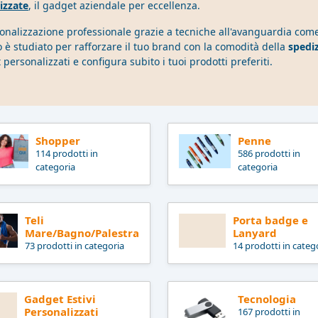
izzate
, il gadget aziendale per eccellenza.
nalizzazione professionale grazie a tecniche all'avanguardia com
o è studiato per rafforzare il tuo brand con la comodità della
spediz
t personalizzati e configura subito i tuoi prodotti preferiti.
Shopper
Penne
114 prodotti in
586 prodotti in
categoria
categoria
Teli
Porta badge e
Mare/Bagno/Palestra
Lanyard
73 prodotti in categoria
14 prodotti in categ
Gadget Estivi
Tecnologia
Personalizzati
167 prodotti in