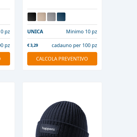
0 pz
UNICA
Minimo 10 pz
0 pz
cadauno per 100 pz
€
3,29
O
CALCOLA PREVENTIVO