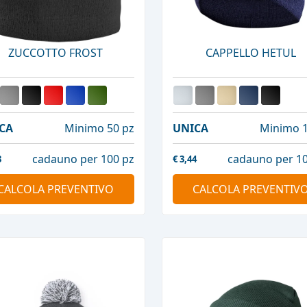
ZUCCOTTO FROST
CAPPELLO HETUL
CA
Minimo 50 pz
UNICA
Minimo 1
cadauno per 100 pz
cadauno per 10
3
€
3,44
CALCOLA PREVENTIVO
CALCOLA PREVENTIV