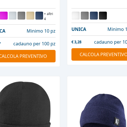
+ altri
4
UNICA
Minimo 1
CA
Minimo 10 pz
cadauno per 10
€
3,28
cadauno per 100 pz
7
CALCOLA PREVENTIV
CALCOLA PREVENTIVO