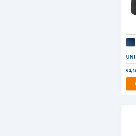
UNI
€
3,4