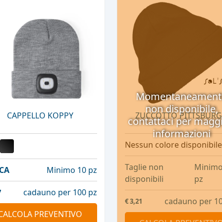
Momentaneament
non disponibile,
CAPPELLO KOPPY
ZUCCOTTO PITTSBUR
contattaci per maggi
informazioni
Nessun colore disponibile
Taglie non
Minimo
CA
Minimo 10 pz
disponibili
pz
cadauno per 100 pz
7
cadauno per 10
€
3,21
CALCOLA PREVENTIVO