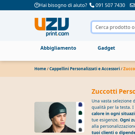
Hai bisogno di aiuto?
091 507 7430
Abbigliamento
Gadget
Home
/
Cappellini Personalizzati e Accessori
/
Zucco
Zuccotti Pers
Una vasta selezione 
qualità per la testa. I
calore in ogni situaz
tue esigenze.
Ogni zu
alla personalizzazione
tuoi clienti o dipend