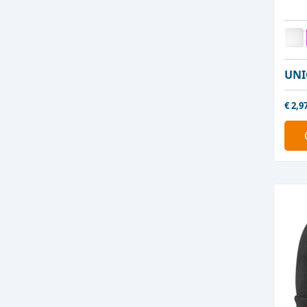
UNI
€
2,9