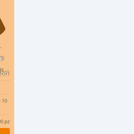
e
GH
ori
 10
0 pz