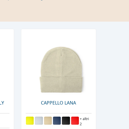
LY
CAPPELLO LANA
+ altri
2