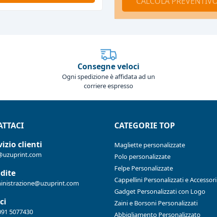
CALCOLA PREVENTIV
Consegne veloci
Ogni spedizione è affidata ad un
corriere espresso
TTACI
CATEGORIE TOP
izio clienti
Magliette personalizzate
@uzuprint.com
Polo personalizzate
Felpe Personalizzate
dite
Cappellini Personalizzati e Accessori
nistrazione@uzuprint.com
Gadget Personalizzati con Logo
ci
Zaini e Borsoni Personalizzati
091 5077430
Abbigliamento Personalizzato