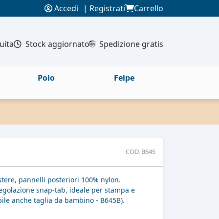
Accedi
|
Registrati
Carrello
uita
Stock aggiornato
Spedizione gratis
Polo
Felpe
COD. B645
tere, pannelli posteriori 100% nylon.
regolazione snap-tab, ideale per stampa e
bile anche taglia da bambino - B645B).