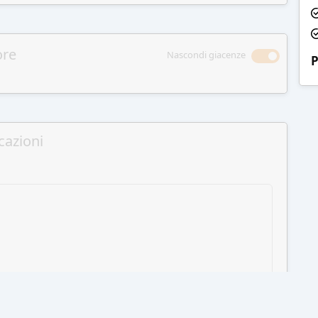
ore
Nascondi giacenze
P
cazioni