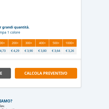
 grandi quantità.
ampa 1 colore
00+
200+
300+
400+
500+
1000+
4,73
€
4,29
€
3,90
€
3,80
€
3,64
€
3,26
E
CALCOLA PREVENTIVO
IAMO?
lav.