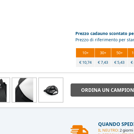
Prezzo cadauno scontato per
Prezzo di riferimento per st
10+
30+
50+
1
€
10,74
€
7,43
€
5,43
€
ORDINA UN CAMPION
QUANDO SPED
IL NEUTRO:
2 giorni 