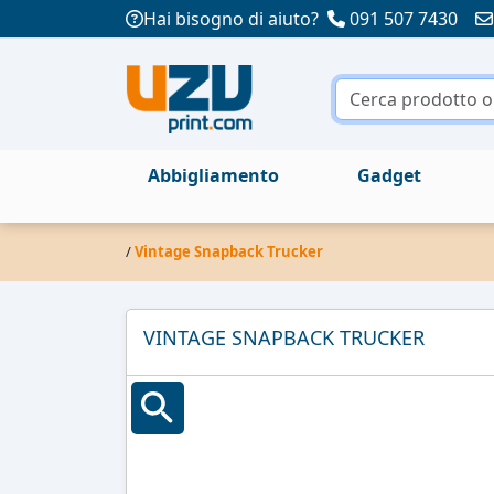
Hai bisogno di aiuto?
091 507 7430
Abbigliamento
Gadget
/
Vintage Snapback Trucker
VINTAGE SNAPBACK TRUCKER