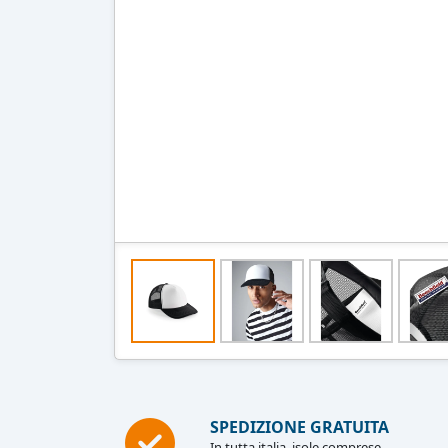
SPEDIZIONE GRATUITA
In tutta italia, isole comprese