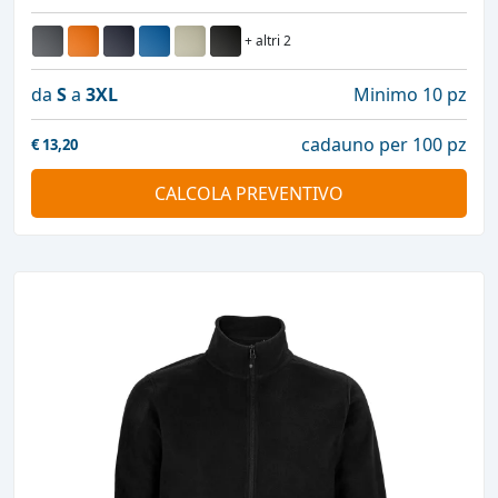
+ altri 2
da
S
a
3XL
Minimo 10 pz
cadauno per 100 pz
€
13,20
CALCOLA PREVENTIVO