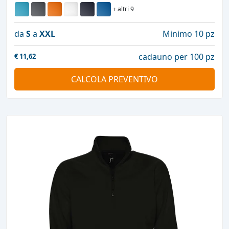
+ altri 9
da
S
a
XXL
Minimo 10 pz
cadauno per 100 pz
€
11,62
CALCOLA PREVENTIVO