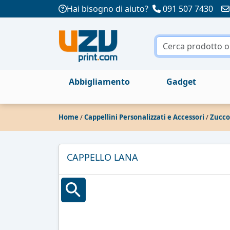
Hai bisogno di aiuto?
091 507 7430
Abbigliamento
Gadget
Home
/
Cappellini Personalizzati e Accessori
/
Zucco
CAPPELLO LANA