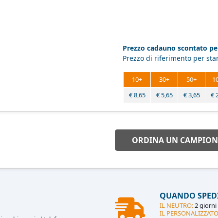
Prezzo cadauno scontato per
Prezzo di riferimento per st
10+
30+
50+
1
€
8,65
€
5,65
€
3,65
€
ORDINA UN CAMPION
QUANDO SPED
IL NEUTRO:
2 giorni 
IL PERSONALIZZATO