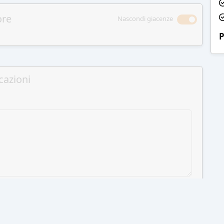
ore
Nascondi giacenze
P
cazioni
GI AL CARRELLO