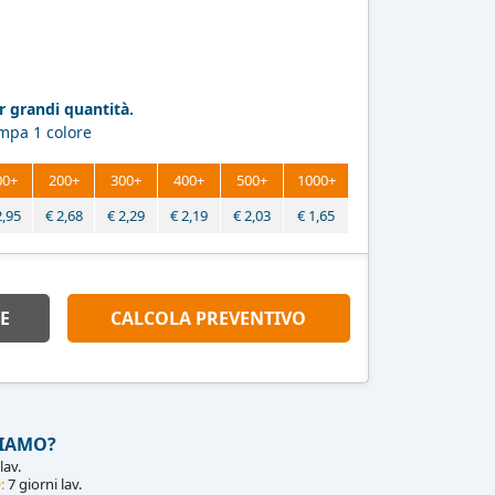
 grandi quantità.
ampa 1 colore
00+
200+
300+
400+
500+
1000+
2,95
€
2,68
€
2,29
€
2,19
€
2,03
€
1,65
E
CALCOLA PREVENTIVO
IAMO?
lav.
:
7 giorni lav.