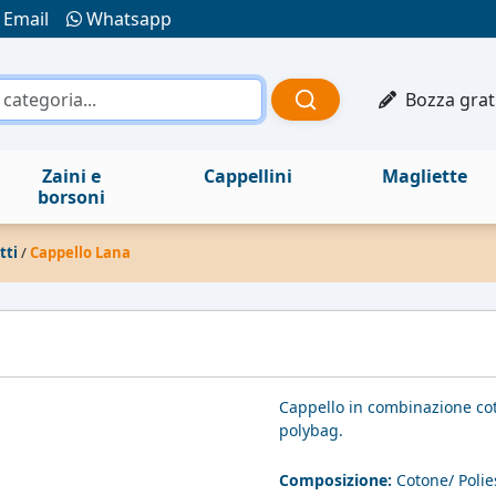
Email
Whatsapp
Bozza grat
Zaini e
Cappellini
Magliette
borsoni
tti
/
Cappello Lana
Cappello in combinazione cot
polybag.
Composizione:
Cotone/ Polie