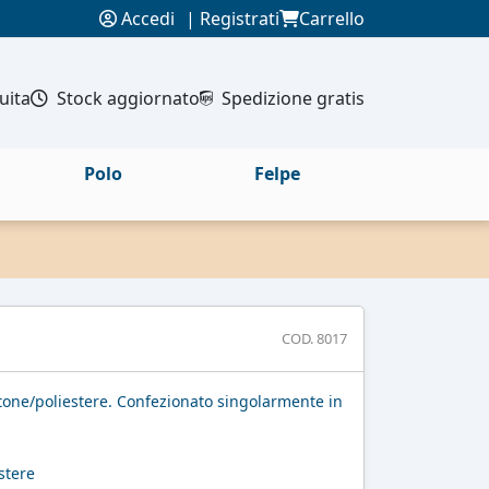
Accedi
|
Registrati
Carrello
uita
Stock aggiornato
Spedizione gratis
Polo
Felpe
COD. 8017
one/poliestere. Confezionato singolarmente in
stere