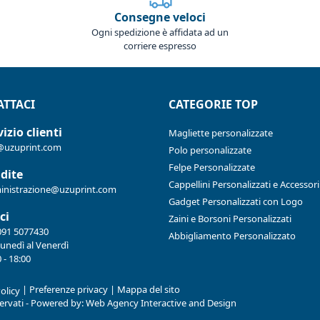
Consegne veloci
Ogni spedizione è affidata ad un
corriere espresso
TTACI
CATEGORIE TOP
izio clienti
Magliette personalizzate
@uzuprint.com
Polo personalizzate
Felpe Personalizzate
dite
Cappellini Personalizzati e Accessori
nistrazione@uzuprint.com
Gadget Personalizzati con Logo
ci
Zaini e Borsoni Personalizzati
091 5077430
Abbigliamento Personalizzato
Lunedì al Venerdì
 - 18:00
|
Preferenze privacy
|
Mappa del sito
olicy
iservati - Powered by:
Web Agency Interactive and Design