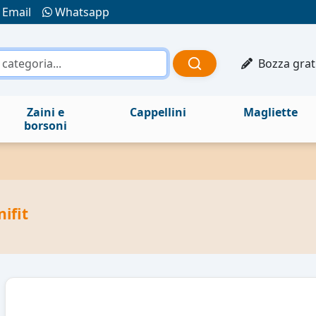
Email
Whatsapp
Bozza grat
Zaini e
Cappellini
Magliette
borsoni
nifit