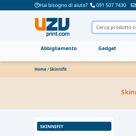
Hai bisogno di aiuto?
091 507 7430
Abbigliamento
Gadget
Home
/
Skinnifit
Skin
SKINNIFIT