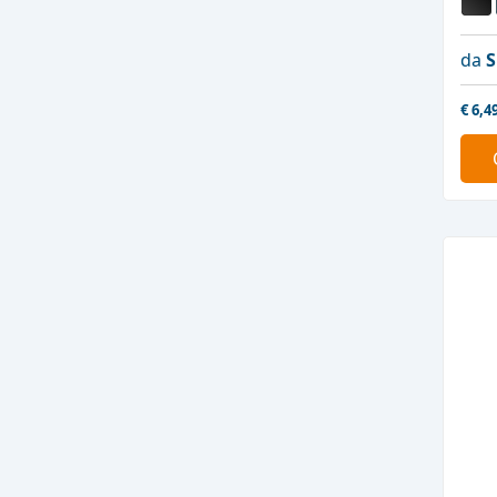
da
S
€
6,4