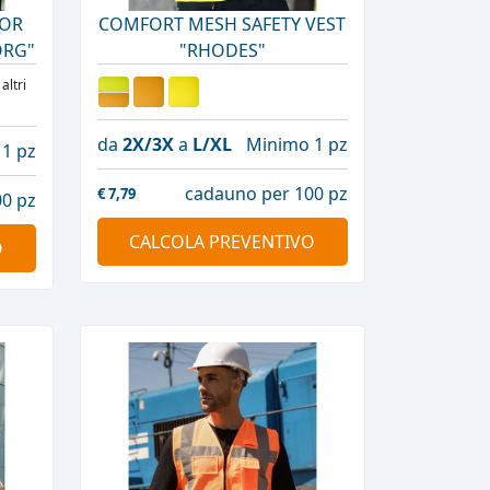
FOR
COMFORT MESH SAFETY VEST
ORG"
"RHODES"
 altri
da
2X/3X
a
L/XL
Minimo 1 pz
1 pz
cadauno per 100 pz
€
7,79
0 pz
CALCOLA PREVENTIVO
O