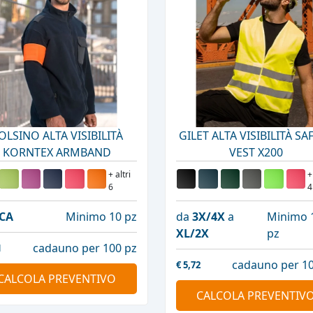
OLSINO ALTA VISIBILITÀ
GILET ALTA VISIBILITÀ SA
KORNTEX ARMBAND
VEST X200
+ altri
+
6
4
CA
Minimo 10 pz
da
3X/4X
a
Minimo 
XL/2X
pz
cadauno per 100 pz
1
cadauno per 10
€
5,72
CALCOLA PREVENTIVO
CALCOLA PREVENTIV