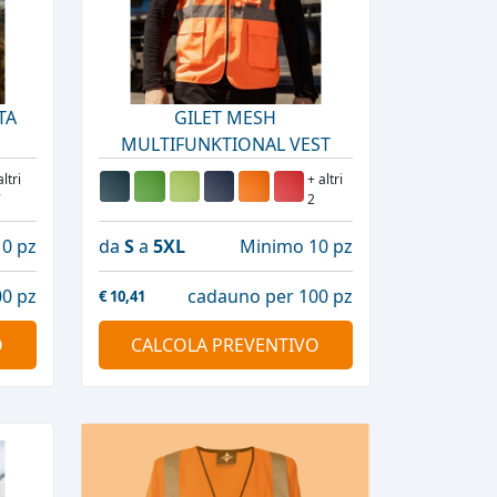
TA
GILET MESH
MULTIFUNKTIONAL VEST
IN'
altri
+ altri
7
2
0 pz
da
S
a
5XL
Minimo 10 pz
0 pz
cadauno per 100 pz
€
10,41
O
CALCOLA PREVENTIVO