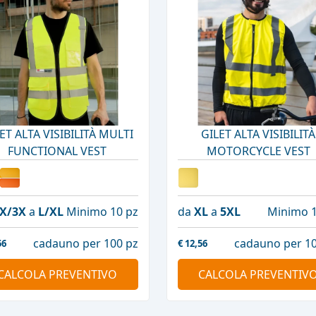
ET ALTA VISIBILITÀ MULTI
GILET ALTA VISIBILITÀ
FUNCTIONAL VEST
MOTORCYCLE VEST
X/3X
a
L/XL
Minimo 10 pz
da
XL
a
5XL
Minimo 1
cadauno per 100 pz
cadauno per 10
56
€
12,56
CALCOLA PREVENTIVO
CALCOLA PREVENTIV