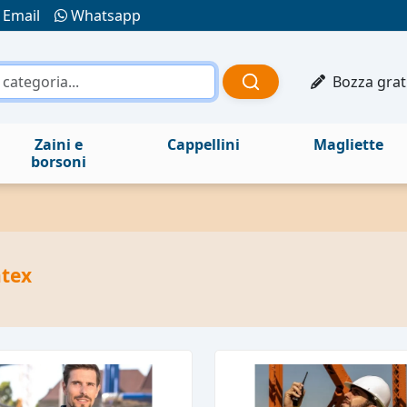
Email
Whatsapp
Bozza grat
Zaini e
Cappellini
Magliette
borsoni
tex