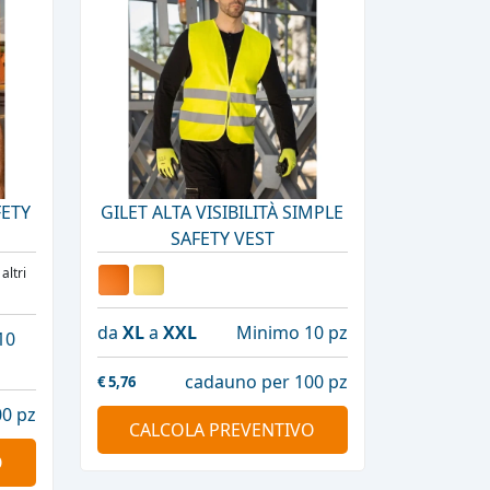
FETY
GILET ALTA VISIBILITÀ SIMPLE
SAFETY VEST
 altri
da
XL
a
XXL
Minimo 10 pz
10
cadauno per 100 pz
€
5,76
0 pz
CALCOLA PREVENTIVO
O