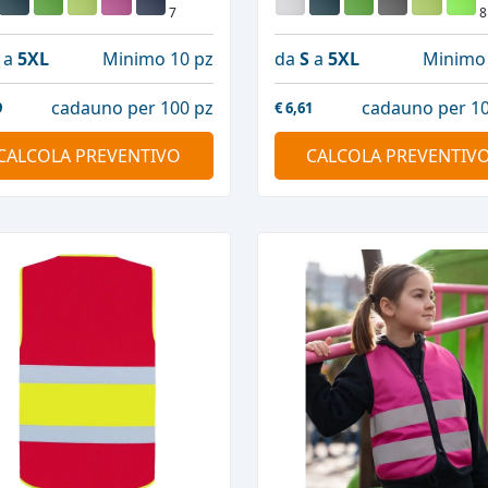
7
8
a
5XL
Minimo 10 pz
da
S
a
5XL
Minimo 
cadauno per 100 pz
cadauno per 10
9
€
6,61
CALCOLA PREVENTIVO
CALCOLA PREVENTIV