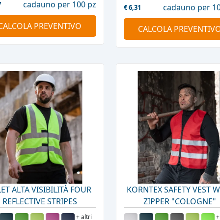
cadauno per 100 pz
7
cadauno per 10
€
6,31
CALCOLA PREVENTIVO
CALCOLA PREVENTIV
LET ALTA VISIBILITÀ FOUR
KORNTEX SAFETY VEST W
REFLECTIVE STRIPES
ZIPPER "COLOGNE"
+ altri
+