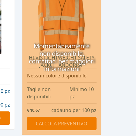
Momentaneamente
non disponibile,
HI-VIS LIGHTWEIGHT SAFETY
contattaci per maggiori
JACKET „ANDORRA“
informazioni
Nessun colore disponibile
Taglie non
Minimo 10
0 pz
disponibili
pz
0 pz
cadauno per 100 pz
€
10,67
O
CALCOLA PREVENTIVO