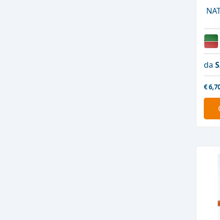
NAT
da
€
6,7