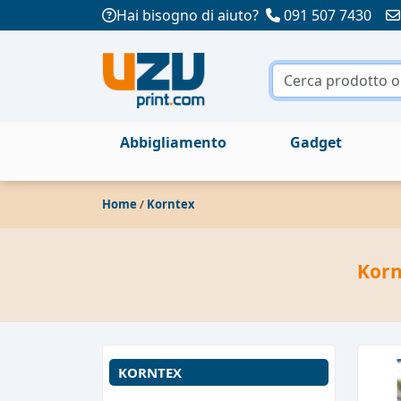
Hai bisogno di aiuto?
091 507 7430
Abbigliamento
Gadget
Home
/
Korntex
Korn
KORNTEX