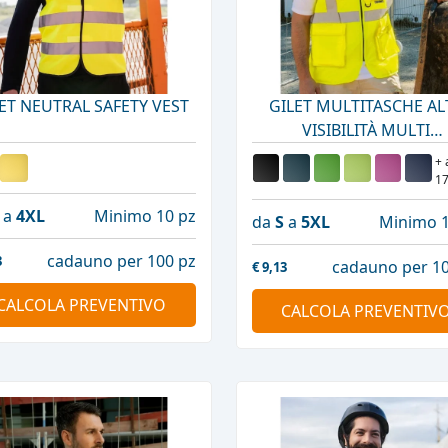
ET NEUTRAL SAFETY VEST
GILET MULTITASCHE AL
VISIBILITÀ MULTI
FUNCTIONAL VEST 'BERL
+ 
1
a
4XL
Minimo 10 pz
da
S
a
5XL
Minimo 1
cadauno per 100 pz
3
cadauno per 10
€
9,13
CALCOLA PREVENTIVO
CALCOLA PREVENTIV