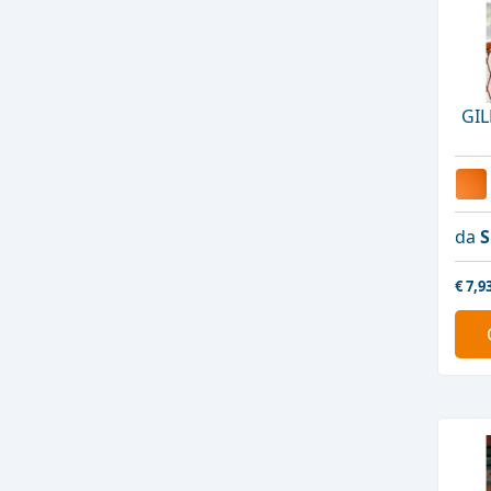
GIL
da
S
€
7,9