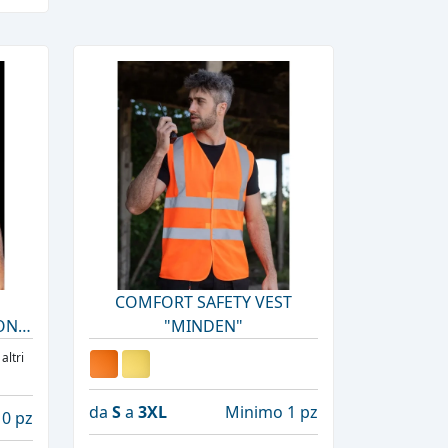
COMFORT SAFETY VEST
ON
"MINDEN"
 altri
da
S
a
3XL
Minimo 1 pz
0 pz