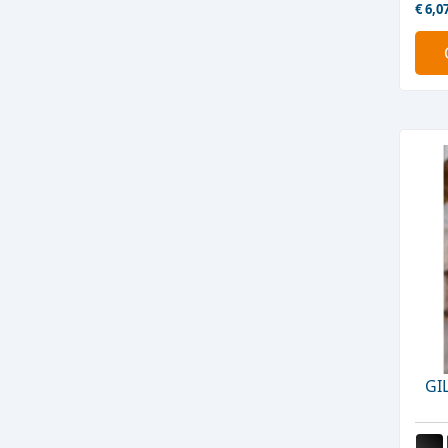
€
6,0
GI