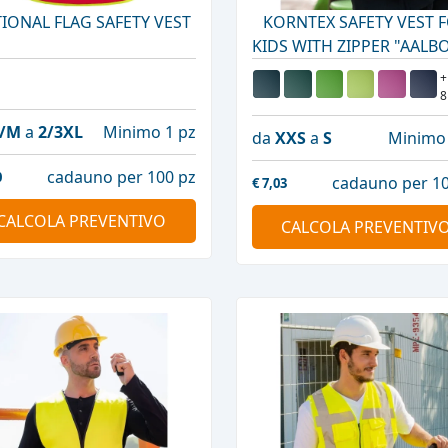
IONAL FLAG SAFETY VEST
KORNTEX SAFETY VEST 
KIDS WITH ZIPPER "AALB
+
8
S/M
a
2/3XL
Minimo 1 pz
da
XXS
a
S
Minimo 
cadauno per 100 pz
0
cadauno per 10
€
7,03
CALCOLA PREVENTIVO
CALCOLA PREVENTIV