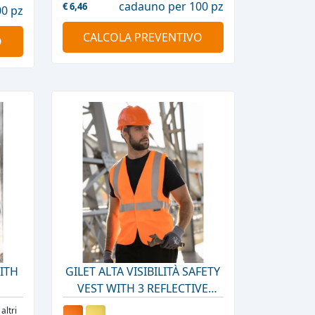
cadauno per 100 pz
€
6,46
0 pz
CALCOLA PREVENTIVO
O
ITH
GILET ALTA VISIBILITÀ SAFETY
VEST WITH 3 REFLECTIVE
TAPES
 altri