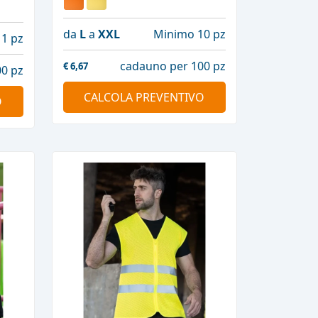
da
L
a
XXL
Minimo 10 pz
1 pz
cadauno per 100 pz
€
6,67
0 pz
CALCOLA PREVENTIVO
O