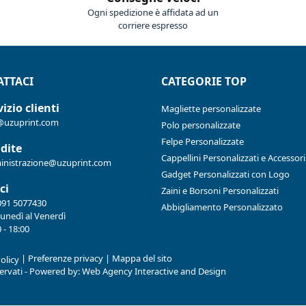
Ogni spedizione è affidata ad un
corriere espresso
TTACI
CATEGORIE TOP
izio clienti
Magliette personalizzate
@uzuprint.com
Polo personalizzate
Felpe Personalizzate
dite
Cappellini Personalizzati e Accessori
nistrazione@uzuprint.com
Gadget Personalizzati con Logo
ci
Zaini e Borsoni Personalizzati
091 5077430
Abbigliamento Personalizzato
Lunedì al Venerdì
 - 18:00
|
Preferenze privacy
|
Mappa del sito
olicy
iservati - Powered by:
Web Agency Interactive and Design