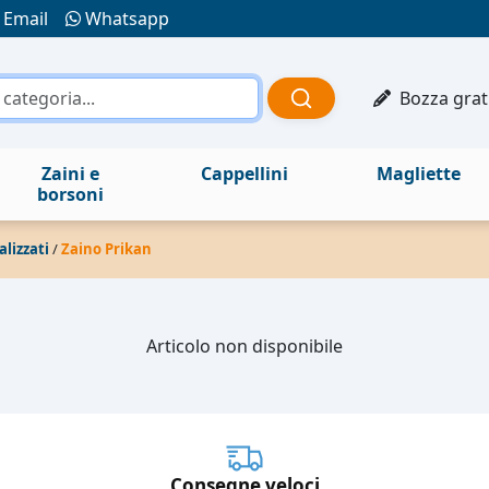
Email
Whatsapp
Bozza grat
Zaini e
Cappellini
Magliette
borsoni
alizzati
/
Zaino Prikan
Articolo non disponibile
Consegne veloci