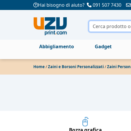
Hai bisogno di aiuto?
091 507 7430
Abbigliamento
Gadget
Home
/
Zaini e Borsoni Personalizzati
/
Zaini Person
Bozza grafica