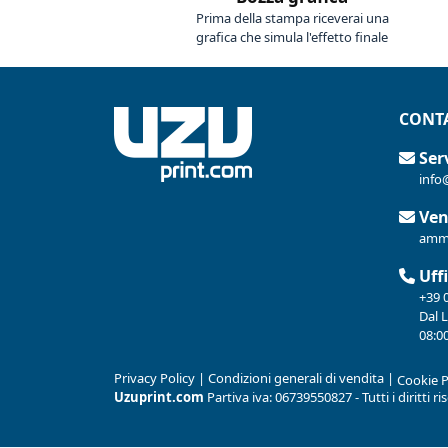
Prima della stampa riceverai una
grafica che simula l'effetto finale
CONTA
Serv
info
Ven
ammi
Uffi
+39 
Dal 
08:00
Privacy Policy
|
Condizioni generali di vendita
|
Cookie P
Uzuprint.com
Partiva iva: 06739550827 - Tutti i diritti r