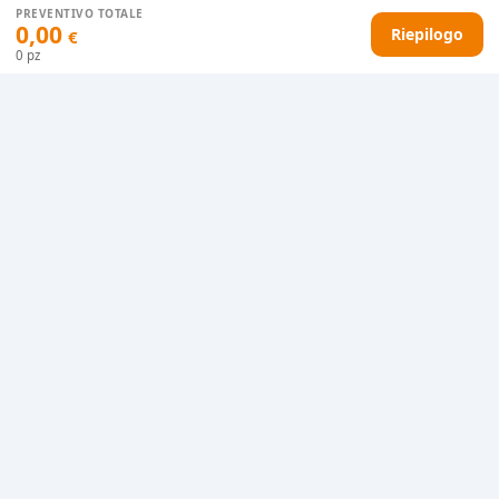
PREVENTIVO TOTALE
0,00
Riepilogo
€
HAI DIFFICOLTÀ CON IL TUO PREVENTIVO?
0
pz
Il nostro servizio clienti è qui per te.
Contattaci in chat
Clicca qui
Chiamaci adesso
0915077430
Informazioni riguardo questo prodotto
zaino sport nylon 600D 30xh58x27cm sacca
interna portabiancheria vano scarpiera separato
tiralampo in tessuto doppia maniglia con chiusura
in velcro spallacci imbottiti tecnica di stampa
consigliata: serigrafica - transfer.