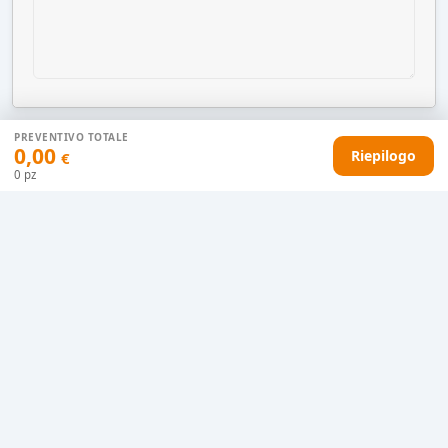
PREVENTIVO TOTALE
0,00
Riepilogo
€
AGGIUNGI AL CARRELLO
0
pz
HAI DIFFICOLTÀ CON IL TUO PREVENTIVO?
Il nostro servizio clienti è qui per te.
Contattaci in chat
Clicca qui
Chiamaci adesso
0915077430