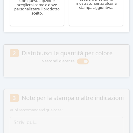
Con questa opzione
mostrato, senza alcuna
sceglierai come e dove
stampa aggiuntiva.
personalizzare il prodotto
scelto.
Distribuisci le quantità per colore
2
Nascondi giacenze
Note per la stampa o altre indicazioni
3
Vuoi raccomandarci qualcosa?