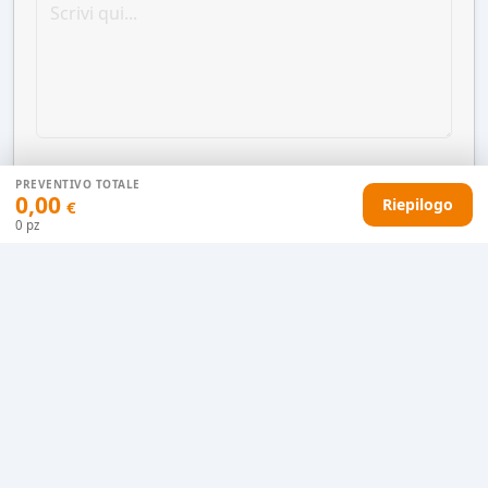
PREVENTIVO TOTALE
0,00
Riepilogo
€
0
pz
AGGIUNGI AL CARRELLO
HAI DIFFICOLTÀ CON IL TUO PREVENTIVO?
Il nostro servizio clienti è qui per te.
Contattaci in chat
Clicca qui
Chiamaci adesso
0915077430