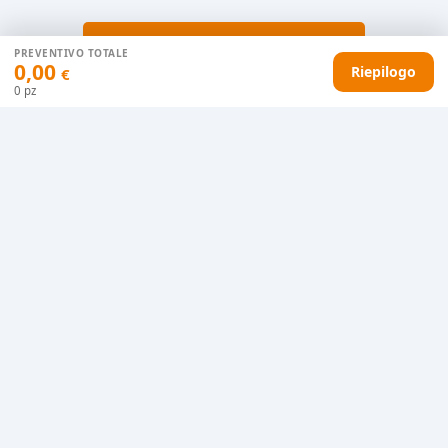
AGGIUNGI AL CARRELLO
PREVENTIVO TOTALE
0,00
Riepilogo
€
0
pz
HAI DIFFICOLTÀ CON IL TUO PREVENTIVO?
Il nostro servizio clienti è qui per te.
Contattaci in chat
Clicca qui
Chiamaci adesso
0915077430
Bozza grafica
Prima della stampa riceverai una
grafica che simula l'effetto finale