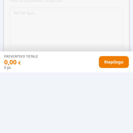
Vuoi raccomandarci qualcosa?
PREVENTIVO TOTALE
0,00
Riepilogo
€
0
pz
AGGIUNGI AL CARRELLO
HAI DIFFICOLTÀ CON IL TUO PREVENTIVO?
Il nostro servizio clienti è qui per te.
Contattaci in chat
Clicca qui
Chiamaci adesso