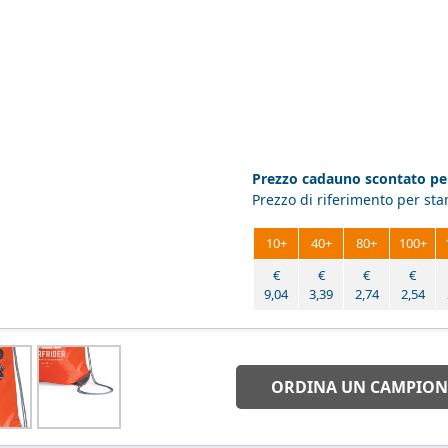
Prezzo cadauno scontato per
Prezzo di riferimento per st
10+
40+
80+
100+
€
€
€
€
9,04
3,39
2,74
2,54
ORDINA UN CAMPION