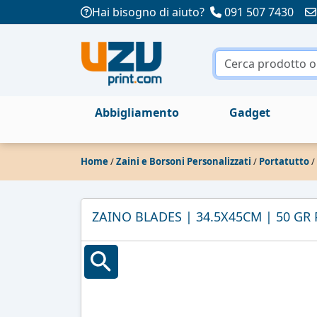
Hai bisogno di aiuto?
091 507 7430
Abbigliamento
Gadget
Home
/
Zaini e Borsoni Personalizzati
/
Portatutto
/
ZAINO BLADES | 34.5X45CM | 50 GR