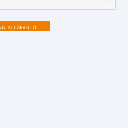
GI AL CARRELLO
?
Contattaci in
Chiamaci
chat
adesso
Clicca qui
0915077430
otto
210D. Con tasca frontale con chiusura a zip e
igio, cerniera in tinta coordinata e angoli con
U. 34.5x45cm