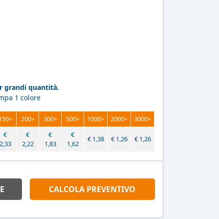
 grandi quantità.
ampa 1 colore
150+
200+
300+
500+
1000+
2000+
3000+
€
€
€
€
€
1,38
€
1,26
€
1,26
2,33
2,22
1,83
1,62
E
CALCOLA PREVENTIVO