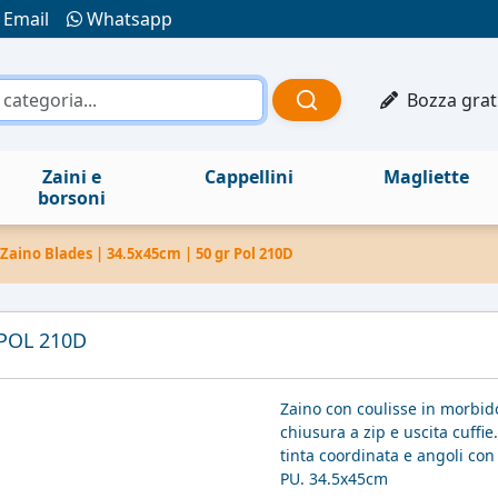
Email
Whatsapp
Bozza grat
Zaini e
Cappellini
Magliette
borsoni
Zaino Blades | 34.5x45cm | 50 gr Pol 210D
 POL 210D
Zaino con coulisse in morbid
chiusura a zip e uscita cuffie
tinta coordinata e angoli con 
PU. 34.5x45cm