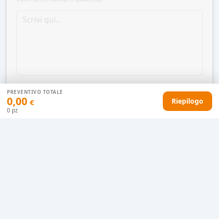
PREVENTIVO TOTALE
0,00
Riepilogo
€
0
pz
AGGIUNGI AL CARRELLO
HAI DIFFICOLTÀ CON IL TUO PREVENTIVO?
Il nostro servizio clienti è qui per te.
Contattaci in chat
Clicca qui
Chiamaci adesso