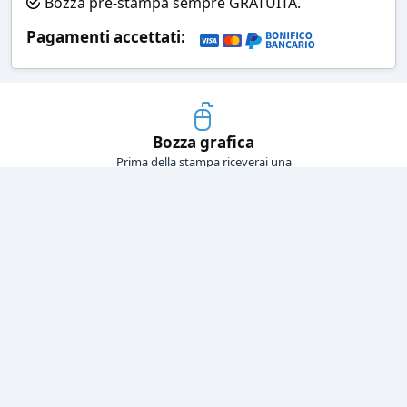
Bozza pre-stampa sempre GRATUITA.
Pagamenti accettati:
Bozza grafica
Prima della stampa riceverai una
grafica che simula l'effetto finale
Consegne veloci
Ogni spedizione è affidata ad un
corriere espresso
Pagamenti sicuri
Sia con carta di credito che con
bonifico bancario