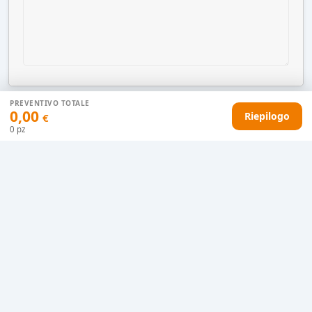
PREVENTIVO TOTALE
0,00
Riepilogo
€
AGGIUNGI AL CARRELLO
0
pz
HAI DIFFICOLTÀ CON IL TUO PREVENTIVO?
Il nostro servizio clienti è qui per te.
Contattaci in chat
Clicca qui
Chiamaci adesso
0915077430