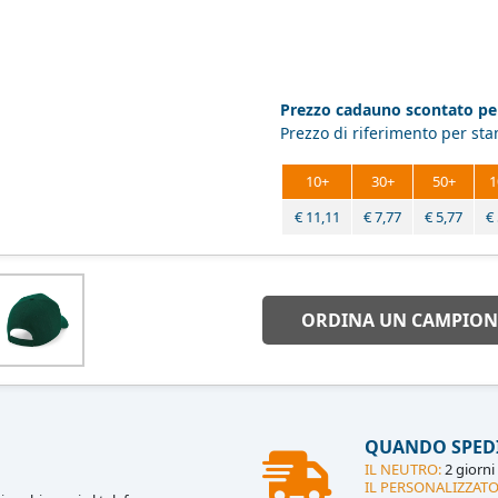
Prezzo cadauno scontato per
Prezzo di riferimento per st
10+
30+
50+
1
€
11,11
€
7,77
€
5,77
€
ORDINA UN CAMPION
QUANDO SPED
IL NEUTRO:
2 giorni 
IL PERSONALIZZATO