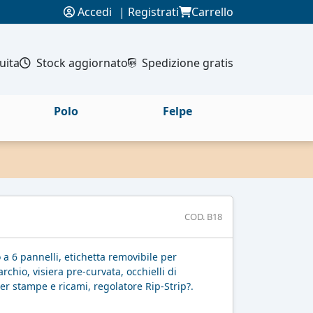
Accedi
|
Registrati
Carrello
uita
Stock aggiornato
Spedizione gratis
Polo
Felpe
COD. B18
 a 6 pannelli, etichetta removibile per
chio, visiera pre-curvata, occhielli di
per stampe e ricami, regolatore Rip-Strip?.