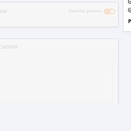
ore
Nascondi giacenze
P
cazioni
GI AL CARRELLO