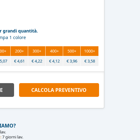
 grandi quantità.
ampa 1 colore
00+
200+
300+
400+
500+
1000+
5,07
€
4,61
€
4,22
€
4,12
€
3,96
€
3,58
E
CALCOLA PREVENTIVO
IAMO?
lav.
:
7 giorni lav.