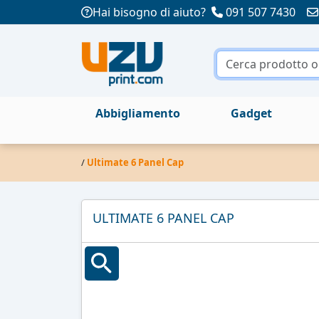
Hai bisogno di aiuto?
091 507 7430
Abbigliamento
Gadget
/
Ultimate 6 Panel Cap
ULTIMATE 6 PANEL CAP