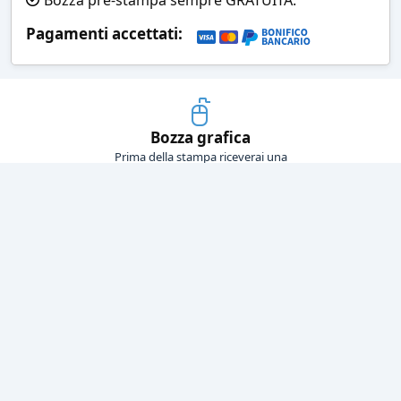
Pagamenti accettati:
Bozza grafica
Prima della stampa riceverai una
grafica che simula l'effetto finale
Consegne veloci
Ogni spedizione è affidata ad un
corriere espresso
Pagamenti sicuri
Sia con carta di credito che con
bonifico bancario