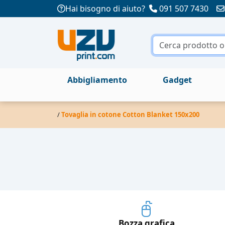
Hai bisogno di aiuto?
091 507 7430
Abbigliamento
Gadget
/
Tovaglia in cotone Cotton Blanket 150x200
Bozza grafica