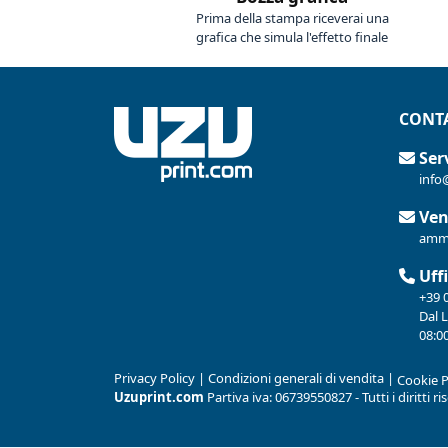
Prima della stampa riceverai una
grafica che simula l'effetto finale
CONTA
Serv
info
Ven
ammi
Uffi
+39 
Dal 
08:00
Privacy Policy
|
Condizioni generali di vendita
|
Cookie P
Uzuprint.com
Partiva iva: 06739550827 - Tutti i diritti r