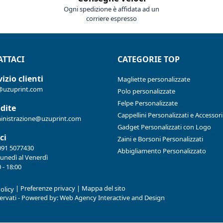
Ogni spedizione è affidata ad un
corriere espresso
TTACI
CATEGORIE TOP
izio clienti
Magliette personalizzate
@uzuprint.com
Polo personalizzate
Felpe Personalizzate
dite
Cappellini Personalizzati e Accessori
nistrazione@uzuprint.com
Gadget Personalizzati con Logo
ci
Zaini e Borsoni Personalizzati
091 5077430
Abbigliamento Personalizzato
Lunedì al Venerdì
 - 18:00
|
Preferenze privacy
|
Mappa del sito
olicy
iservati - Powered by:
Web Agency Interactive and Design