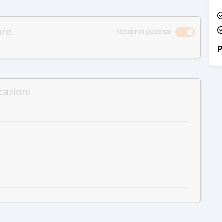
ore
Nascondi giacenze
P
cazioni