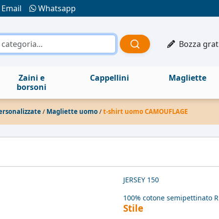
Email
Whatsapp
Bozza grat
Zaini e
Cappellini
Magliette
borsoni
ersonalizzate
/
Magliette uomo
/
t-shirt uomo CAMOUFLAGE
JERSEY 150
100% cotone semipettinato 
Stile