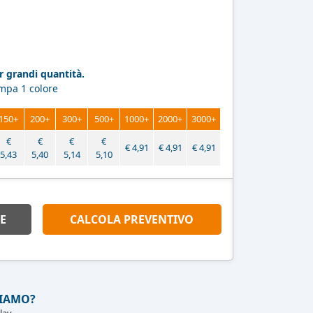
 grandi quantità.
ampa 1 colore
150+
200+
300+
500+
1000+
2000+
3000+
€
€
€
€
€
4,91
€
4,91
€
4,91
5,43
5,40
5,14
5,10
E
CALCOLA PREVENTIVO
IAMO?
lav.