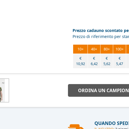
Prezzo cadauno scontato per
Prezzo di riferimento per st
10+
40+
80+
100+
€
€
€
€
10,92
6,42
5,62
5,47
ORDINA UN CAMPION
QUANDO SPED
IL NEUTRO:
2 giorni 