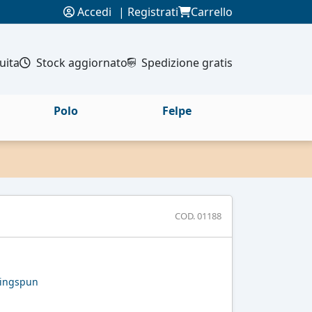
Accedi
|
Registrati
Carrello
uita
Stock aggiornato
Spedizione gratis
Polo
Felpe
COD. 01188
Ringspun