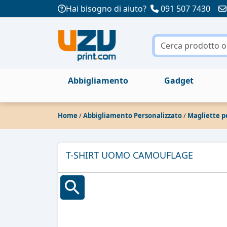
Hai bisogno di aiuto?
091 507 7430
Abbigliamento
Gadget
Home
/
Abbigliamento Personalizzato
/
Magliette p
T-SHIRT UOMO CAMOUFLAGE