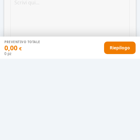
PREVENTIVO TOTALE
0,00
Riepilogo
€
0
pz
AGGIUNGI AL CARRELLO
HAI DIFFICOLTÀ CON IL TUO PREVENTIVO?
Il nostro servizio clienti è qui per te.
Contattaci in chat
Clicca qui
Chiamaci adesso
0915077430