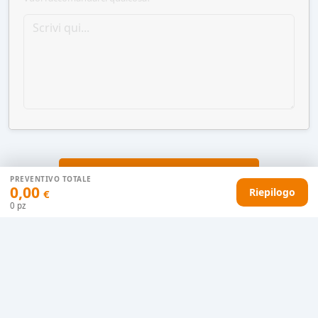
AGGIUNGI AL CARRELLO
PREVENTIVO TOTALE
0,00
Riepilogo
€
0
pz
HAI DIFFICOLTÀ CON IL TUO PREVENTIVO?
Il nostro servizio clienti è qui per te.
Contattaci in chat
Clicca qui
Chiamaci adesso