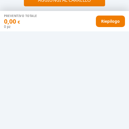
PREVENTIVO TOTALE
0,00
Riepilogo
€
HAI DIFFICOLTÀ CON IL TUO PREVENTIVO?
0
pz
Il nostro servizio clienti è qui per te.
Contattaci in chat
Clicca qui
Chiamaci adesso
0915077430
Informazioni riguardo questo prodotto
JERSEY 150
100% cotone semipettinato
Ringspun. Stile: Nastro di rinforzo sul
collo, Girocollo con bordo in costina, Maniche