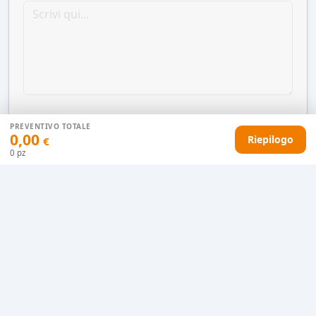
PREVENTIVO TOTALE
0,00
Riepilogo
€
0
pz
AGGIUNGI AL CARRELLO
HAI DIFFICOLTÀ CON IL TUO PREVENTIVO?
Il nostro servizio clienti è qui per te.
Contattaci in chat
Clicca qui
Chiamaci adesso
0915077430