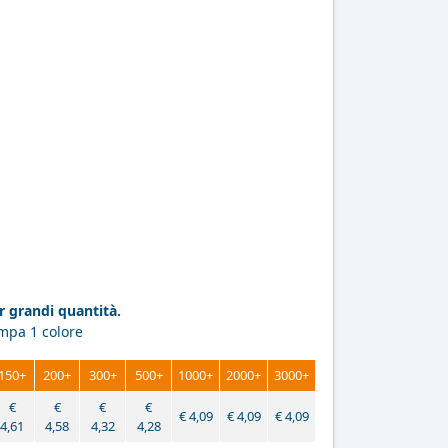
 grandi quantità.
ampa 1 colore
150+
200+
300+
500+
1000+
2000+
3000+
€
€
€
€
€
4,09
€
4,09
€
4,09
4,61
4,58
4,32
4,28