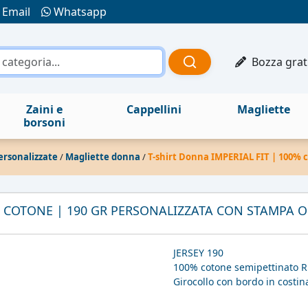
Email
Whatsapp
Bozza grat
Zaini e
Cappellini
Magliette
borsoni
ersonalizzate
/
Magliette donna
/
T-shirt Donna IMPERIAL FIT | 100% 
0% COTONE | 190 GR PERSONALIZZATA CON STAMPA 
JERSEY 190
100% cotone semipettinato Rin
Girocollo con bordo in costin