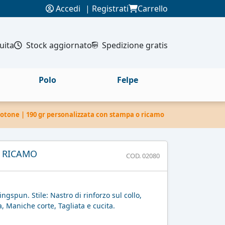
Accedi
|
Registrati
Carrello
uita
Stock aggiornato
Spedizione gratis
Polo
Felpe
cotone | 190 gr personalizzata con stampa o ricamo
O RICAMO
COD. 02080
gspun. Stile: Nastro di rinforzo sul collo,
a, Maniche corte, Tagliata e cucita.