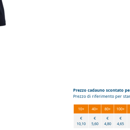
Prezzo cadauno scontato per
Prezzo di riferimento per st
10+
40+
80+
100+
€
€
€
€
10,10
5,60
4,80
4,65