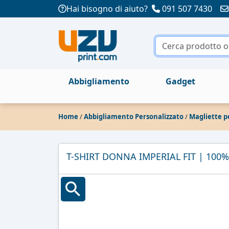
Hai bisogno di aiuto?
091 507 7430
Abbigliamento
Gadget
Home
/
Abbigliamento Personalizzato
/
Magliette p
T-SHIRT DONNA IMPERIAL FIT | 10