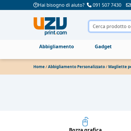
Hai bisogno di aiuto?
091 507 7430
Abbigliamento
Gadget
Home
/
Abbigliamento Personalizzato
/
Magliette p
Bozza grafica