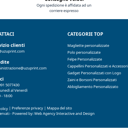
Ogni spedizione è affidata ad un
corriere espresso
TTACI
CATEGORIE TOP
izio clienti
Magliette personalizzate
@uzuprint.com
Polo personalizzate
Felpe Personalizzate
dite
Cappellini Personalizzati e Accessori
nistrazione@uzuprint.com
Gadget Personalizzati con Logo
ci
Zaini e Borsoni Personalizzati
091 5077430
Abbigliamento Personalizzato
Lunedì al Venerdì
 - 18:00
|
Preferenze privacy
|
Mappa del sito
olicy
iservati - Powered by:
Web Agency Interactive and Design