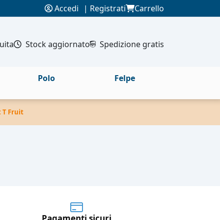
Accedi
|
Registrati
Carrello
uita
Stock aggiornato
Spedizione gratis
Polo
Felpe
 T Fruit
Pagamenti sicuri