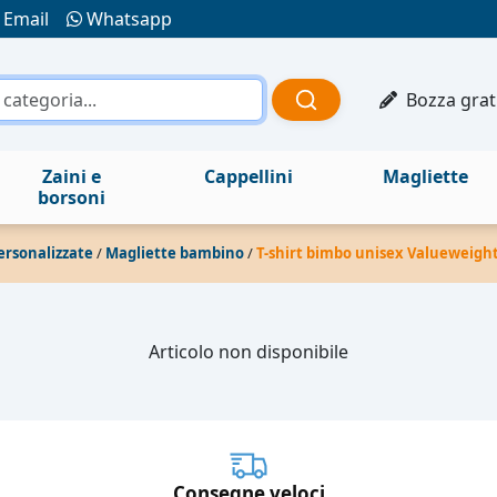
Email
Whatsapp
Bozza grat
Zaini e
Cappellini
Magliette
borsoni
ersonalizzate
/
Magliette bambino
/
T-shirt bimbo unisex Valueweight
Articolo non disponibile
Consegne veloci