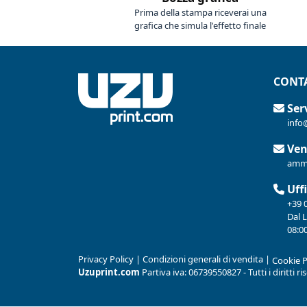
Prima della stampa riceverai una
grafica che simula l'effetto finale
CONTA
Serv
info
Ven
ammi
Uffi
+39 
Dal 
08:00
Privacy Policy
|
Condizioni generali di vendita
|
Cookie P
Uzuprint.com
Partiva iva: 06739550827 - Tutti i diritti r