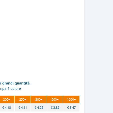
 grandi quantità.
ampa 1 colore
200+
250+
300+
500+
1000+
€
4,18
€
4,11
€
4,05
€
3,82
€
3,47