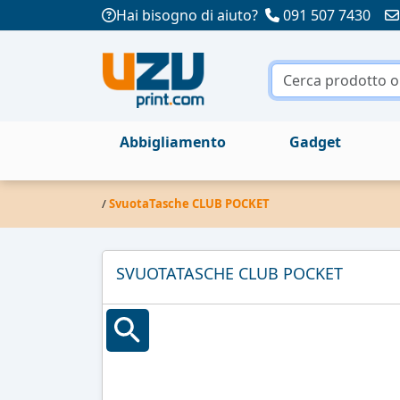
Hai bisogno di aiuto?
091 507 7430
Abbigliamento
Gadget
/
SvuotaTasche CLUB POCKET
SVUOTATASCHE CLUB POCKET