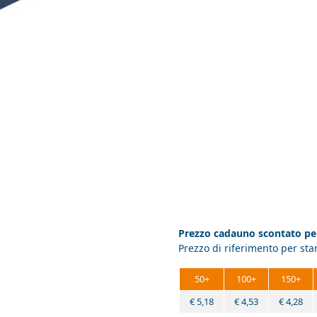
Prezzo cadauno scontato per
Prezzo di riferimento per st
50+
100+
150+
€
5,18
€
4,53
€
4,28