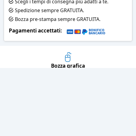
Scegli i tempi di consegna più adatti a te.
Spedizione sempre GRATUITA.
Bozza pre-stampa sempre GRATUITA.
Pagamenti accettati:
Bozza grafica
Prima della stampa riceverai una
grafica che simula l'effetto finale
Consegne veloci
Ogni spedizione è affidata ad un
corriere espresso
Pagamenti sicuri
Sia con carta di credito che con