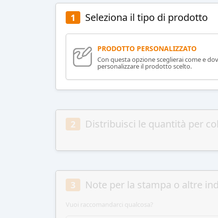
Seleziona il tipo di prodotto
1
PRODOTTO PERSONALIZZATO
Con questa opzione sceglierai come e do
personalizzare il prodotto scelto.
Distribuisci le quantità per co
2
Note per la stampa o altre ind
3
Vuoi raccomandarci qualcosa?