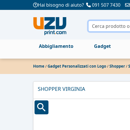
Hai bisogno di aiuto?
091 507 7430
Abbigliamento
Gadget
Home
/
Gadget Personalizzati con Logo
/
Shopper
/
SHOPPER VIRGINIA