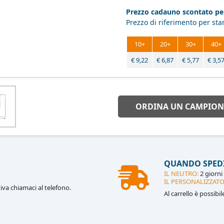
Prezzo cadauno scontato per
Prezzo di riferimento per st
10+
20+
30+
40+
€
9,22
€
6,87
€
5,77
€
3,5
ORDINA UN CAMPION
QUANDO SPED
IL NEUTRO:
2 giorni 
IL PERSONALIZZATO
iva chiamaci al telefono.
Al carrello è possibi