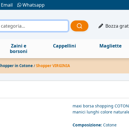
Email
Whatsapp
Bozza grat
Zaini e
Cappellini
Magliette
borsoni
Shopper in Cotone
/
Shopper VIRGINIA
maxi borsa shopping COTON
manici lunghi colore naturale
Composizione:
Cotone