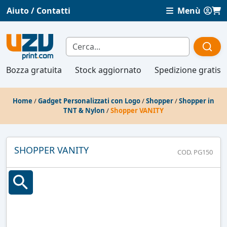
Aiuto / Contatti
Menù
Bozza gratuita
Stock aggiornato
Spedizione gratis
Home
/
Gadget Personalizzati con Logo
/
Shopper
/
Shopper in
TNT & Nylon
/
Shopper VANITY
SHOPPER VANITY
COD. PG150