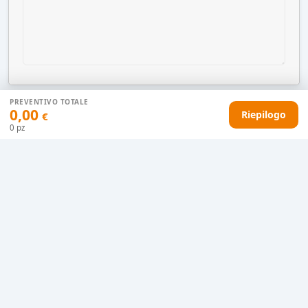
PREVENTIVO TOTALE
0,00
Riepilogo
€
AGGIUNGI AL CARRELLO
0
pz
HAI DIFFICOLTÀ CON IL TUO PREVENTIVO?
Il nostro servizio clienti è qui per te.
Contattaci in chat
Clicca qui
Chiamaci adesso
0915077430