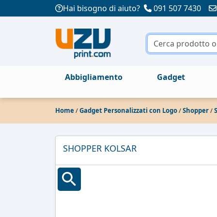
Hai bisogno di aiuto?
091 507 7430
Abbigliamento
Gadget
Home
/
Gadget Personalizzati con Logo
/
Shopper
/
SHOPPER KOLSAR