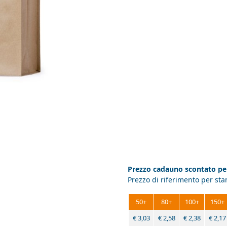
Prezzo cadauno scontato per
Prezzo di riferimento per st
50+
80+
100+
150+
€
3,03
€
2,58
€
2,38
€
2,17