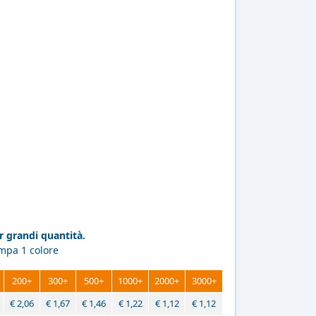
 grandi quantità.
ampa 1 colore
200+
300+
500+
1000+
2000+
3000+
€
2,06
€
1,67
€
1,46
€
1,22
€
1,12
€
1,12