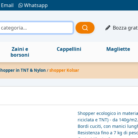
Email
Whatsapp
Bozza grat
Zaini e
Cappellini
Magliette
borsoni
Shopper in TNT & Nylon
/
shopper Kolsar
Shopper ecologico in materia
riciclata e TNT) - da 140g/m2
Bordi cuciti, con manici lungh
Resistenza fino a 7 kg di peso