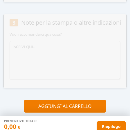
Note per la stampa o altre indicazioni
3
Vuoi raccomandarci qualcosa?
AGGIUNGI AL CARRELLO
PREVENTIVO TOTALE
0,00
Riepilogo
€
HAI DIFFICOLTÀ CON IL TUO PREVENTIVO?