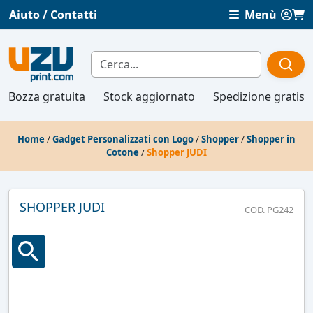
Aiuto / Contatti
Menù
Bozza gratuita
Stock aggiornato
Spedizione gratis
Home
/
Gadget Personalizzati con Logo
/
Shopper
/
Shopper in
Cotone
/
Shopper JUDI
SHOPPER JUDI
COD. PG242