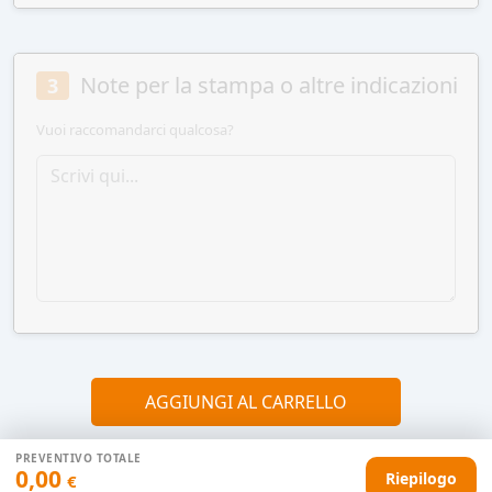
Note per la stampa o altre indicazioni
3
Vuoi raccomandarci qualcosa?
AGGIUNGI AL CARRELLO
PREVENTIVO TOTALE
0,00
Riepilogo
€
HAI DIFFICOLTÀ CON IL TUO PREVENTIVO?