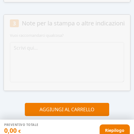
Note per la stampa o altre indicazioni
3
Vuoi raccomandarci qualcosa?
AGGIUNGI AL CARRELLO
PREVENTIVO TOTALE
0,00
Riepilogo
€
HAI DIFFICOLTÀ CON IL TUO PREVENTIVO?