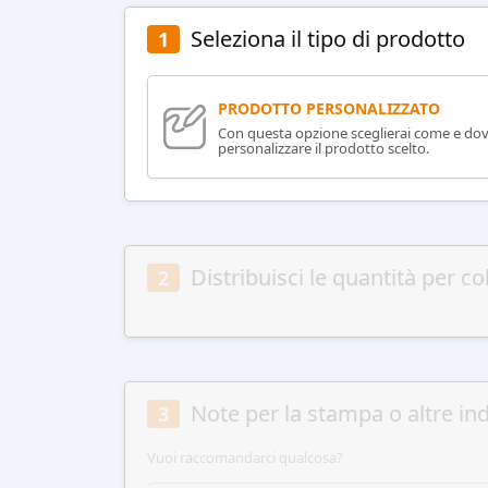
Seleziona il tipo di prodotto
1
PRODOTTO PERSONALIZZATO
Con questa opzione sceglierai come e do
personalizzare il prodotto scelto.
Distribuisci le quantità per co
2
Note per la stampa o altre ind
3
Vuoi raccomandarci qualcosa?