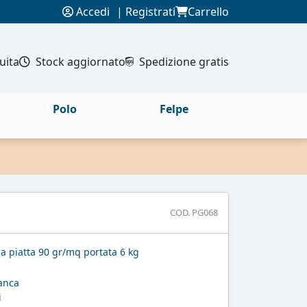
Accedi
|
Registrati
Carrello
uita
Stock aggiornato
Spedizione gratis
Polo
Felpe
COD. PG068
ia piatta 90 gr/mq portata 6 kg
ianca
i