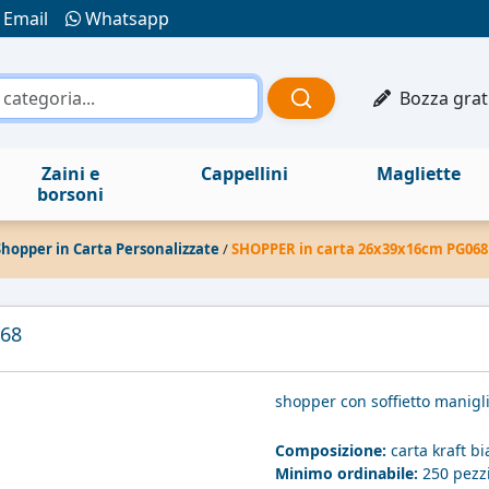
Email
Whatsapp
Bozza grat
Zaini e
Cappellini
Magliette
borsoni
Shopper in Carta Personalizzate
/
SHOPPER in carta 26x39x16cm PG068
68
shopper con soffietto manigl
Composizione:
carta kraft b
Minimo ordinabile:
250 pezz