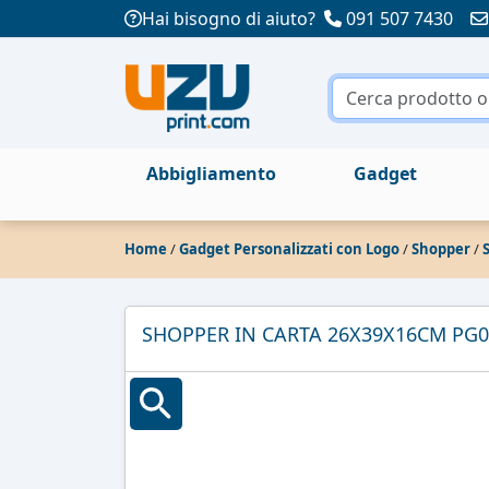
Hai bisogno di aiuto?
091 507 7430
Abbigliamento
Gadget
Home
/
Gadget Personalizzati con Logo
/
Shopper
/
SHOPPER IN CARTA 26X39X16CM PG0