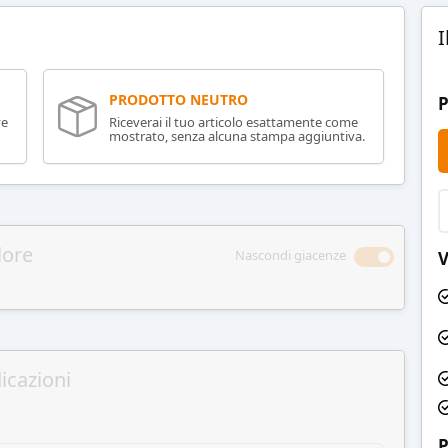
I
PRODOTTO NEUTRO
P
ve
Riceverai il tuo articolo esattamente come
mostrato, senza alcuna stampa aggiuntiva.
lore
Nascondi giacenze
V
icazioni
P