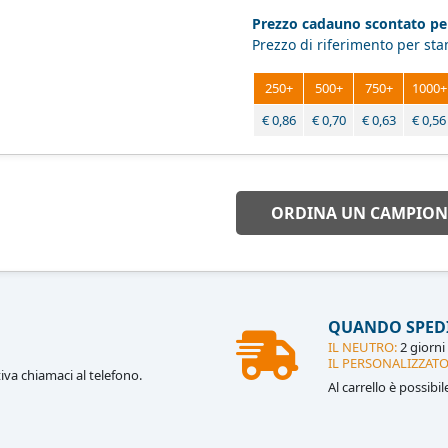
Prezzo cadauno scontato per
Prezzo di riferimento per st
250+
500+
750+
1000+
€
0,86
€
0,70
€
0,63
€
0,56
ORDINA UN CAMPION
QUANDO SPED
IL NEUTRO:
2 giorni 
IL PERSONALIZZATO
iva chiamaci al telefono.
Al carrello è possibi