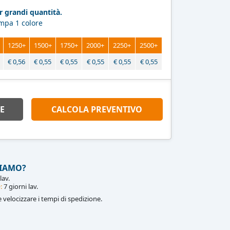
 grandi quantità.
ampa 1 colore
1250+
1500+
1750+
2000+
2250+
2500+
€
0,56
€
0,55
€
0,55
€
0,55
€
0,55
€
0,55
E
CALCOLA PREVENTIVO
IAMO?
lav.
:
7 giorni lav.
le velocizzare i tempi di spedizione.