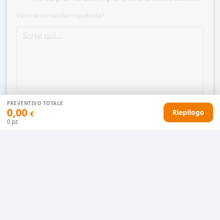
Vuoi raccomandarci qualcosa?
PREVENTIVO TOTALE
0,00
Riepilogo
€
0
pz
AGGIUNGI AL CARRELLO
HAI DIFFICOLTÀ CON IL TUO PREVENTIVO?
Il nostro servizio clienti è qui per te.
Contattaci in chat
Clicca qui