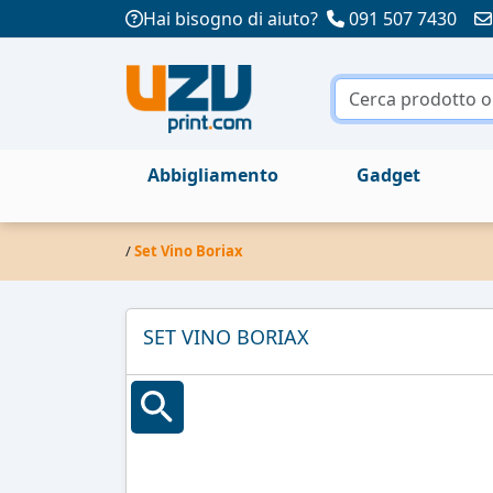
Hai bisogno di aiuto?
091 507 7430
Abbigliamento
Gadget
/
Set Vino Boriax
SET VINO BORIAX