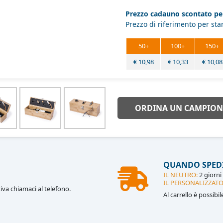
Prezzo cadauno scontato per
Prezzo di riferimento per st
50+
100+
150+
€
10,98
€
10,33
€
10,08
ORDINA UN CAMPION
QUANDO SPED
IL NEUTRO:
2 giorni 
IL PERSONALIZZATO
iva chiamaci al telefono.
Al carrello è possibi