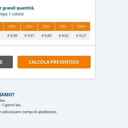
 grandi quantità.
ampa 1 colore
200+
250+
300+
500+
1000+
€
9,98
€
9,91
€
9,85
€
9,62
€
9,27
E
CALCOLA PREVENTIVO
IAMO?
lav.
:
7 giorni lav.
le velocizzare i tempi di spedizione.