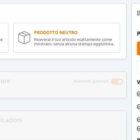
I
PRODOTTO NEUTRO
P
ve
Riceverai il tuo articolo esattamente come
mostrato, senza alcuna stampa aggiuntiva.
lore
Nascondi giacenze
V
icazioni