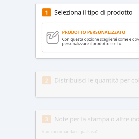
Seleziona il tipo di prodotto
1
PRODOTTO PERSONALIZZATO
Con questa opzione sceglierai come e do
personalizzare il prodotto scelto.
Distribuisci le quantità per co
2
Note per la stampa o altre ind
3
Vuoi raccomandarci qualcosa?