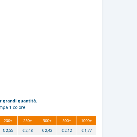
 grandi quantità.
ampa 1 colore
200+
250+
300+
500+
1000+
€
2,55
€
2,48
€
2,42
€
2,12
€
1,77