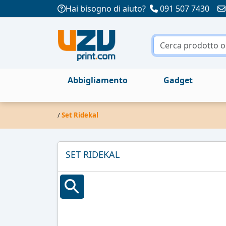
Hai bisogno di aiuto?
091 507 7430
Abbigliamento
Gadget
/
Set Ridekal
SET RIDEKAL