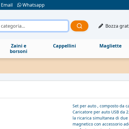
Email
Whatsapp
Bozza grat
Zaini e
Cappellini
Magliette
borsoni
Set per auto , composto da c
Caricatore per auto USB da 2
la ricarica simultanea di due
magnetico con accessorio ades