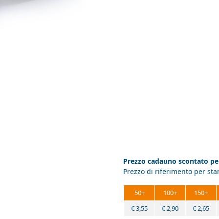
Prezzo cadauno scontato per
Prezzo di riferimento per st
50+
100+
150+
€
3,55
€
2,90
€
2,65