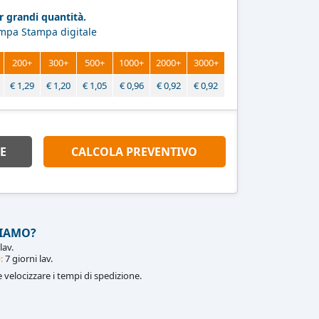
 grandi quantità.
ampa Stampa digitale
200+
300+
500+
1000+
2000+
3000+
€
1,29
€
1,20
€
1,05
€
0,96
€
0,92
€
0,92
E
CALCOLA PREVENTIVO
IAMO?
lav.
:
7 giorni lav.
le velocizzare i tempi di spedizione.