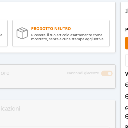
I
PRODOTTO NEUTRO
P
ve
Riceverai il tuo articolo esattamente come
mostrato, senza alcuna stampa aggiuntiva.
lore
Nascondi giacenze
V
icazioni
P