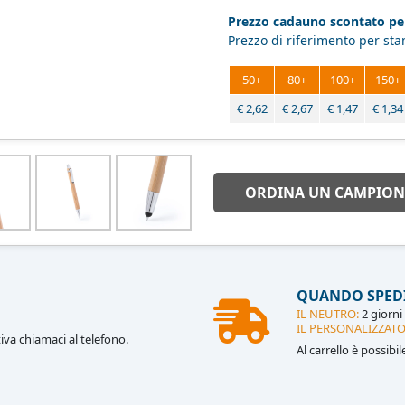
Prezzo cadauno scontato per
Prezzo di riferimento per st
50+
80+
100+
150+
€
2,62
€
2,67
€
1,47
€
1,34
ORDINA UN CAMPION
QUANDO SPED
IL NEUTRO:
2 giorni 
IL PERSONALIZZATO
iva chiamaci al telefono.
Al carrello è possibi