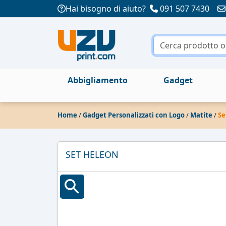
Hai bisogno di aiuto?
091 507 7430
Abbigliamento
Gadget
Home
/
Gadget Personalizzati con Logo
/
Matite
/
Se
SET HELEON