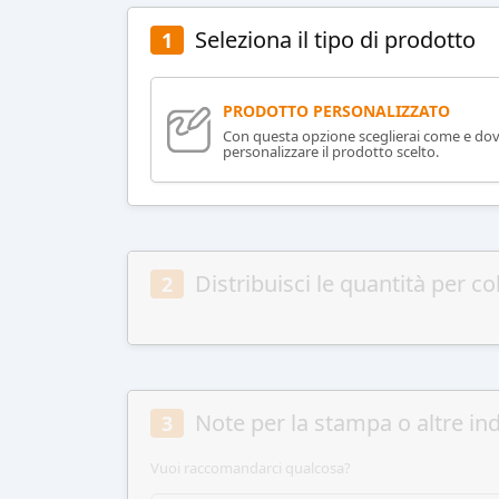
Seleziona il tipo di prodotto
1
PRODOTTO PERSONALIZZATO
Con questa opzione sceglierai come e do
personalizzare il prodotto scelto.
Distribuisci le quantità per co
2
Note per la stampa o altre ind
3
Vuoi raccomandarci qualcosa?