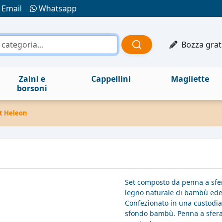
Email
Whatsapp
Bozza grat
Zaini e
Cappellini
Magliette
borsoni
t Heleon
Set composto da penna a sfer
legno naturale di bambù edett
Confezionato in una custodia
sfondo bambù. Penna a sfera 