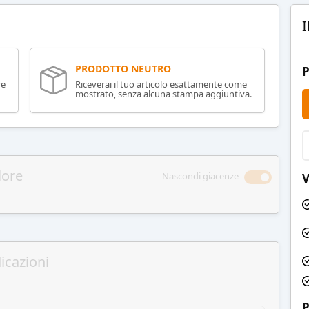
I
PRODOTTO NEUTRO
P
ve
Riceverai il tuo articolo esattamente come
mostrato, senza alcuna stampa aggiuntiva.
lore
Nascondi giacenze
V
icazioni
P