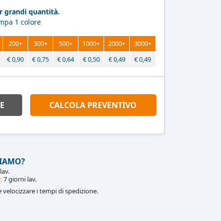
 grandi quantità.
ampa 1 colore
200+
300+
500+
1000+
2000+
3000+
€
0,90
€
0,75
€
0,64
€
0,50
€
0,49
€
0,49
E
CALCOLA PREVENTIVO
IAMO?
lav.
:
7 giorni lav.
le velocizzare i tempi di spedizione.