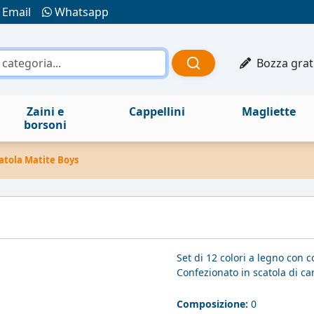
Email
Whatsapp
Bozza grat
Zaini e
Cappellini
Magliette
borsoni
atola Matite Boys
Set di 12 colori a legno con c
Confezionato in scatola di ca
Composizione:
0