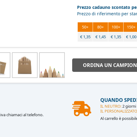
Prezzo cadauno scontato per
Prezzo di riferimento per st
50+
80+
100+
150+
€
1,35
€
1,45
€
1,35
€
1,00
ORDINA UN CAMPION
QUANDO SPED
IL NEUTRO:
2 giorni 
IL PERSONALIZZATO
iva chiamaci al telefono.
Al carrello è possibi