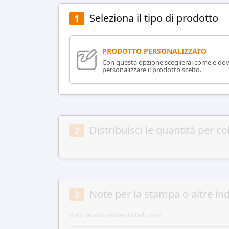
Seleziona il tipo di prodotto
1
PRODOTTO PERSONALIZZATO
Con questa opzione sceglierai come e do
personalizzare il prodotto scelto.
Distribuisci le quantità per co
2
Note per la stampa o altre ind
3
Vuoi raccomandarci qualcosa?