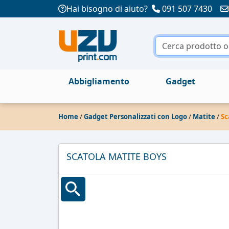
Hai bisogno di aiuto?
091 507 7430
Abbigliamento
Gadget
Home
/
Gadget Personalizzati con Logo
/
Matite
/
Sc
SCATOLA MATITE BOYS