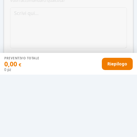
Vuoi raccomandarci qualcosa?
PREVENTIVO TOTALE
0,00
Riepilogo
€
0
pz
AGGIUNGI AL CARRELLO
HAI DIFFICOLTÀ CON IL TUO PREVENTIVO?
Il nostro servizio clienti è qui per te.
Contattaci in chat
Clicca qui
Chiamaci adesso