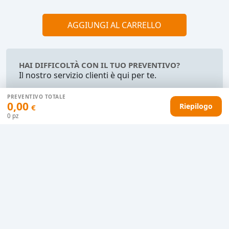
AGGIUNGI AL CARRELLO
HAI DIFFICOLTÀ CON IL TUO PREVENTIVO?
Il nostro servizio clienti è qui per te.
Contattaci in chat
PREVENTIVO TOTALE
0,00
Clicca qui
Riepilogo
€
0
pz
Chiamaci adesso
0915077430
Informazioni riguardo questo prodotto
sacchetto portascarpe doppia corda di chiusura
colore naturale rifiniture cucite 135