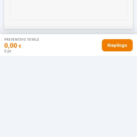
PREVENTIVO TOTALE
0,00
Riepilogo
€
AGGIUNGI AL CARRELLO
0
pz
HAI DIFFICOLTÀ CON IL TUO PREVENTIVO?
Il nostro servizio clienti è qui per te.
Contattaci in chat
Clicca qui
Chiamaci adesso
0915077430