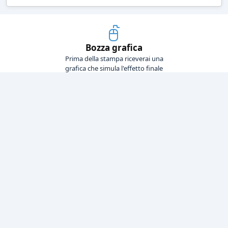
Bozza grafica
Prima della stampa riceverai una
grafica che simula l'effetto finale
Consegne veloci
Ogni spedizione è affidata ad un
corriere espresso
Pagamenti sicuri
Sia con carta di credito che con
bonifico bancario