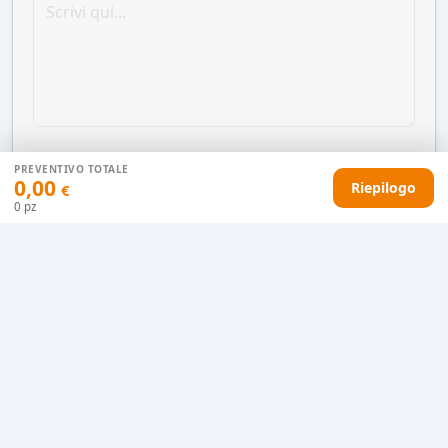
PREVENTIVO TOTALE
0,00
Riepilogo
€
0
pz
AGGIUNGI AL CARRELLO
HAI DIFFICOLTÀ CON IL TUO PREVENTIVO?
Il nostro servizio clienti è qui per te.
Contattaci in chat
Clicca qui
Chiamaci adesso
0915077430